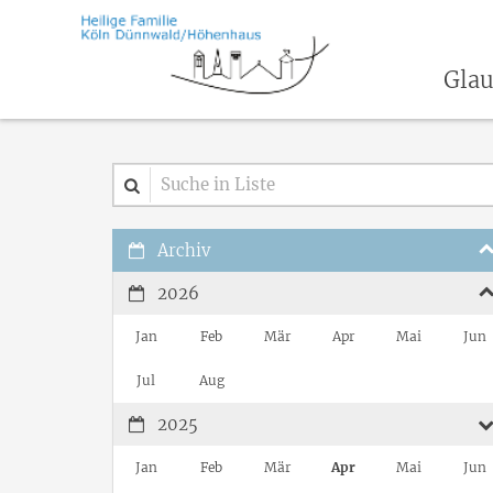
Zum Inhalt springen
Glau
Suche in Liste
Archiv
2026
Jan
Feb
Mär
Apr
Mai
Jun
Jul
Aug
2025
Jan
Feb
Mär
Apr
Mai
Jun