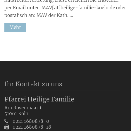
Mitarbeitervertretung. Diese erreichen Sie entweder:
per Email unter: MAV[at]heilige-familie-koeln.de oder
postalisch an: MAV der Kath. ...
Mehr
Ihr Kontakt zu uns
Pfarrei Heilige Familie
Am Rosenmaar 1
51061
Köln
0221 1680878-0
0221 1680878-18