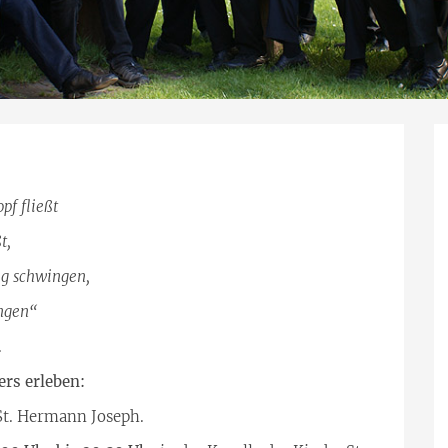
pf fließt
t,
ig schwingen,
ingen“
.
ers erleben:
St. Hermann Joseph.