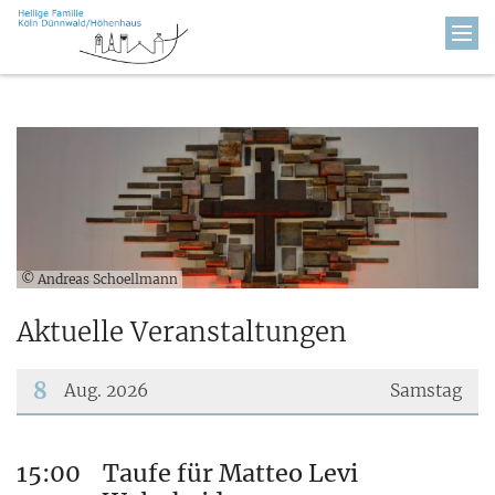
Zum Inhalt springen
© Andreas Schoellmann
Aktuelle Veranstaltungen
8
Aug. 2026
Samstag
???msg.page.sr.date??? 8. August 2026
15:00
Taufe für Matteo Levi