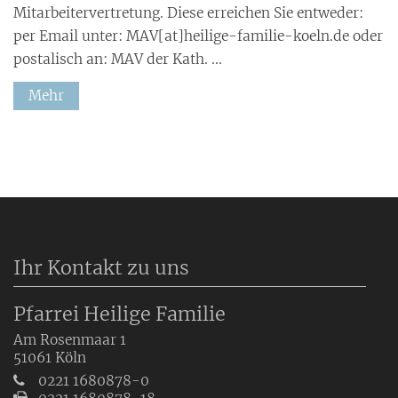
Mitarbeitervertretung. Diese erreichen Sie entweder:
per Email unter: MAV[at]heilige-familie-koeln.de oder
postalisch an: MAV der Kath. ...
Mehr
Ihr Kontakt zu uns
Pfarrei Heilige Familie
Am Rosenmaar 1
51061
Köln
0221 1680878-0