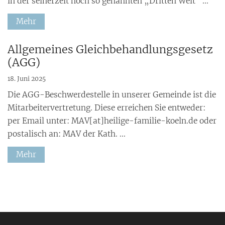
in der seinerzeit noch so genannten „Dritten Welt“ ...
Mehr
:
Allgemeines Gleichbehandlungsgesetz
(AGG)
18. Juni 2025
Die AGG-Beschwerdestelle in unserer Gemeinde ist die
Mitarbeitervertretung. Diese erreichen Sie entweder:
per Email unter: MAV[at]heilige-familie-koeln.de oder
postalisch an: MAV der Kath. ...
Mehr