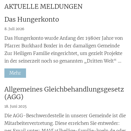
AKTUELLE MELDUNGEN
Das Hungerkonto
8. Juli 2026
Das Hungerkonto wurde Anfang der 1980er Jahre von
Pfarrer Burkhard Boxler in der damaligen Gemeinde
Zur Heiligen Familie eingerichtet, um gezielt Projekte
in der seinerzeit noch so genannten „Dritten Welt“ ...
Mehr
:
Allgemeines Gleichbehandlungsgesetz
(AGG)
18. Juni 2025
Die AGG-Beschwerdestelle in unserer Gemeinde ist die
Mitarbeitervertretung. Diese erreichen Sie entweder:
per Email unter: MAV[at]heilige-familie-koeln.de oder