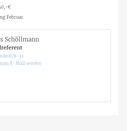
50,-€
ng Februar.
s
Schöllmann
lreferent
1680878-31
 zum E-Mail senden