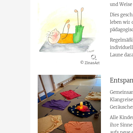
und Weise 
Dies gesch
leben wir 
pädagogisc
Regelmäßi
individue
Laune dar
© ZinasArt
Entspan
Gemeinsam
Klangreise
Geräuschen
Alle Kinde
ihre Sinn
aufs neue 