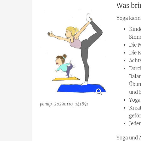
Was bri
Yoga kann 
Kind
Sinn
Die 
Die K
Acht
Durc
Bala
Übun
und 
Yoga
penup_20230110_141851
Krea
gefö
Jede
Yoga und M